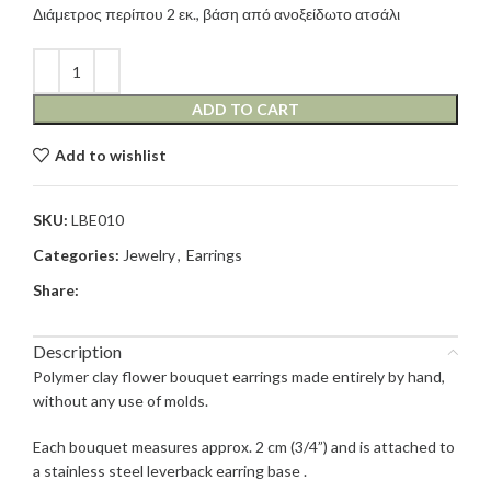
Διάμετρος περίπου 2 εκ., βάση από ανοξείδωτο ατσάλι
ADD TO CART
Add to wishlist
SKU:
LBE010
Categories:
Jewelry
,
Earrings
Share:
Description
Polymer clay flower bouquet earrings made entirely by hand,
without any use of molds.
Each bouquet measures approx. 2 cm (3/4”) and is attached to
a stainless steel leverback earring base .